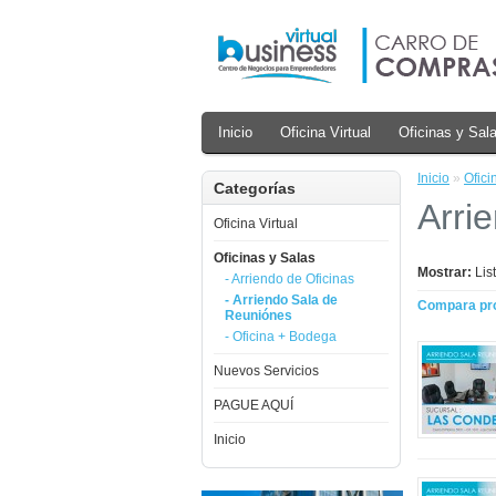
Inicio
Oficina Virtual
Oficinas y Sal
Inicio
»
Ofici
Categorías
Arri
Oficina Virtual
Oficinas y Salas
Mostrar:
Lis
- Arriendo de Oficinas
- Arriendo Sala de
Compara pro
Reuniónes
- Oficina + Bodega
Nuevos Servicios
PAGUE AQUÍ
Inicio