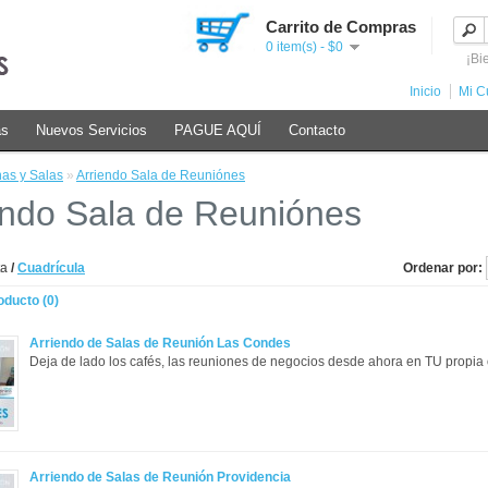
Carrito de Compras
0 item(s) - $0
¡Bi
Inicio
Mi C
as
Nuevos Servicios
PAGUE AQUÍ
Contacto
nas y Salas
»
Arriendo Sala de Reuniónes
endo Sala de Reuniónes
ta
/
Cuadrícula
Ordenar por:
ducto (0)
Arriendo de Salas de Reunión Las Condes
Deja de lado los cafés, las reuniones de negocios desde ahora en TU propia o
Arriendo de Salas de Reunión Providencia